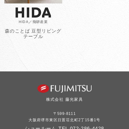
HIDA／飛騨産業
森のことば 豆型リビング
テーブル
株式会社 藤光家具
〒599-8111
大阪府堺市東区日置荘北町2丁15番1号
ショールーム TEL
072-286-4428