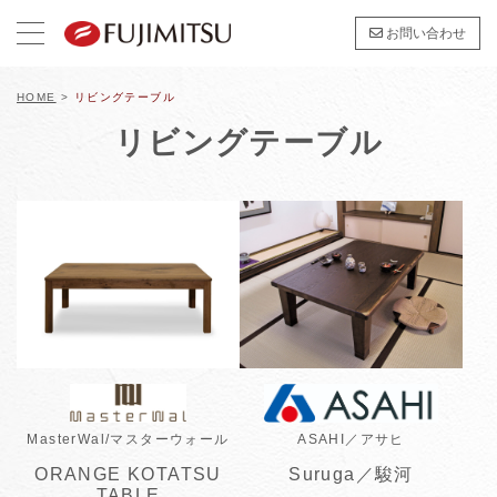
お問い合わせ
HOME
>
リビングテーブル
リビングテーブル
MasterWal/マスターウォール
ASAHI／アサヒ
ORANGE KOTATSU
Suruga／駿河
TABLE