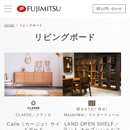
お問い合わせ
HOME
>
リビングボード
リビングボード
CLASSE／クラッセ
MasterWal／マスターウォール
Calle（カージェ）サイ
LAND OPEN SHELF／
ドボード
ラント オープンシェルフ