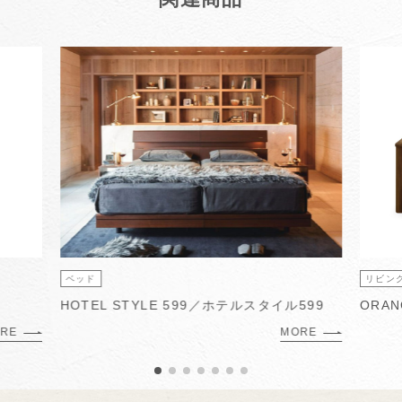
ベッド
リビン
HOTEL STYLE 599／ホテルスタイル599
ORAN
RE
MORE