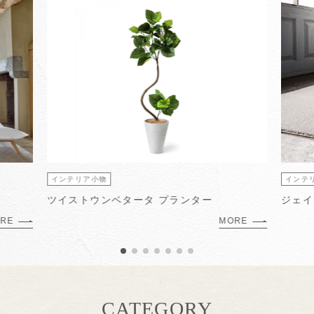
インテリア小物
インテ
ツイストウンベタータ プランター
ジェイ
RE
MORE
CATEGORY