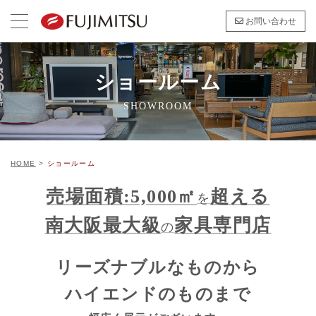
お問い合わせ
ショールーム
SHOWROOM
HOME
>
ショールーム
売場面積:5,000㎡
超える
を
南大阪最大級
家具専門店
の
リーズナブルなものから
ハイエンドのものまで