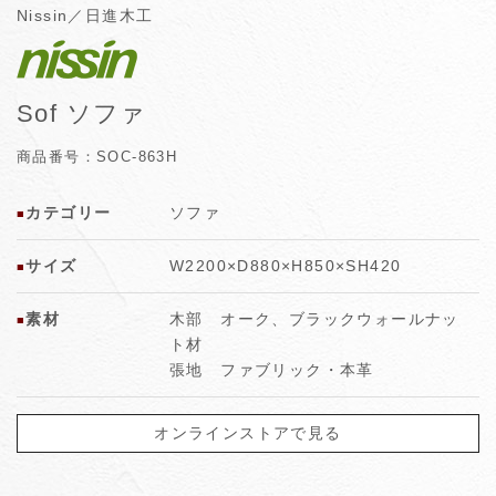
Nissin／日進木工
Sof ソファ
商品番号：SOC-863H
カテゴリー
ソファ
■
サイズ
W2200×D880×H850×SH420
■
素材
木部 オーク、ブラックウォールナッ
■
ト材
張地 ファブリック・本革
オンラインストアで見る