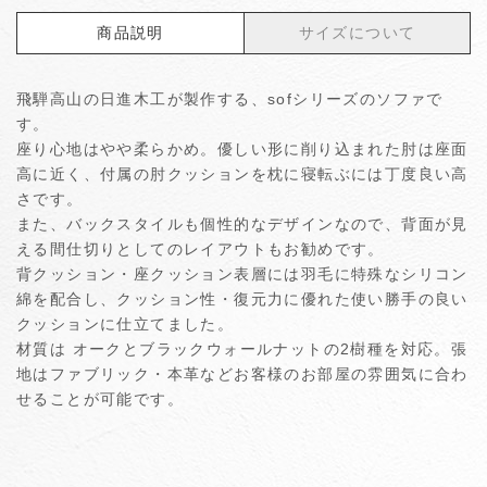
商品説明
サイズについて
飛騨高山の日進木工が製作する、sofシリーズのソファで
す。
座り心地はやや柔らかめ。優しい形に削り込まれた肘は座面
高に近く、付属の肘クッションを枕に寝転ぶには丁度良い高
さです。
また、バックスタイルも個性的なデザインなので、背面が見
える間仕切りとしてのレイアウトもお勧めです。
背クッション・座クッション表層には羽毛に特殊なシリコン
綿を配合し、クッション性・復元力に優れた使い勝手の良い
クッションに仕立てました。
材質は オークとブラックウォールナットの2樹種を対応。張
地はファブリック・本革などお客様のお部屋の雰囲気に合わ
せることが可能です。