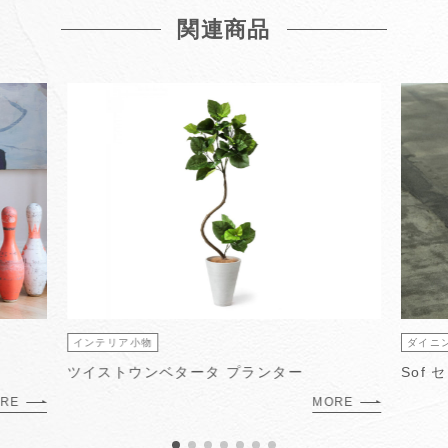
関連商品
インテリア小物
ダイニ
ツイストウンベタータ プランター
Sof
RE
MORE