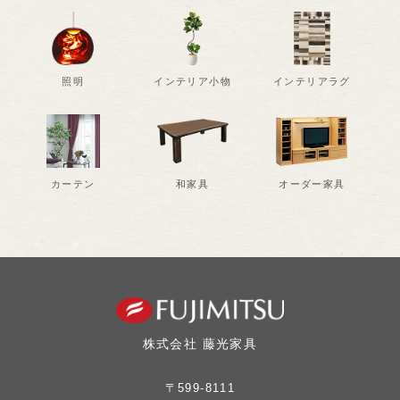
照明
インテリア小物
インテリアラグ
カーテン
和家具
オーダー家具
株式会社 藤光家具
〒599-8111