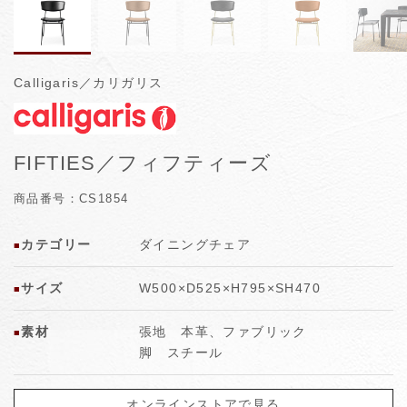
Calligaris／カリガリス
FIFTIES／フィフティーズ
商品番号：CS1854
カテゴリー
ダイニングチェア
■
サイズ
W500×D525×H795×SH470
■
素材
張地 本革、ファブリック
■
脚 スチール
オンラインストアで見る