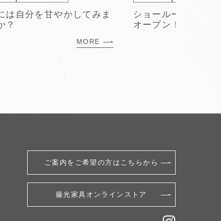
には自分を甘やかしてみま
ショールーム2F リ
か？
オープン！！
MORE
ご案内をご希望の方はこちらから
藤光家具オンラインストア