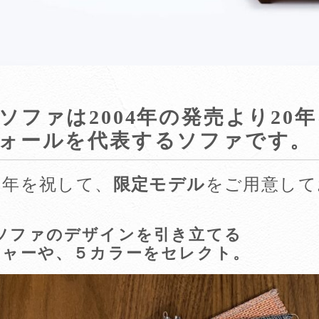
ソファは2004年の発売より20
ォールを代表するソファです。
周年を祝して、
限定モデル
をご用意して
ソファのデザインを引き立てる
チャー
や、
５カラー
をセレクト。