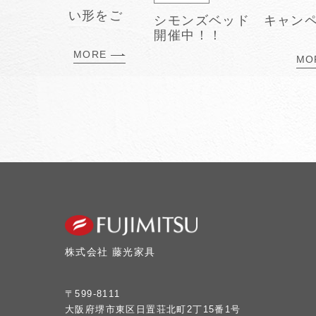
空間の新しい形をご
シモンズベッド キャン
ll（チル）」
開催中！！
MORE
MO
株式会社 藤光家具
〒599-8111
大阪府堺市東区日置荘北町2丁15番1号