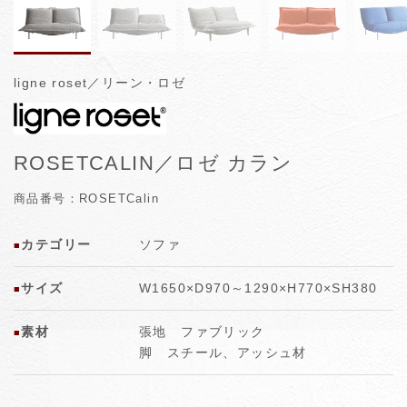
ligne roset／リーン・ロゼ
ROSETCALIN／ロゼ カラン
商品番号：ROSETCalin
カテゴリー
ソファ
■
サイズ
W1650×D970～1290×H770×SH380
■
素材
張地 ファブリック
■
脚 スチール、アッシュ材