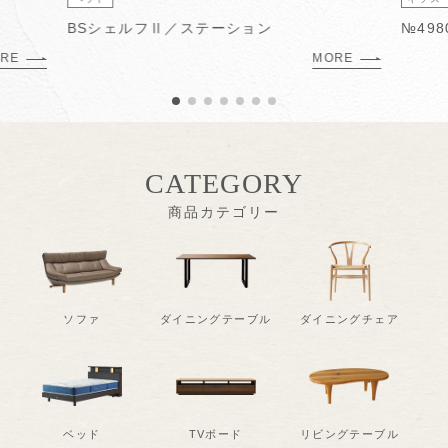
BSシェルフⅡ／ステーション
№49
RE
MORE
CATEGORY
商品カテゴリー
ソファ
ダイニングテーブル
ダイニングチェア
ベッド
TVボード
リビングテーブル