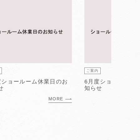
内
ご案内
度ショールーム休業日のお
6月度ショールーム
せ
知らせ
MORE