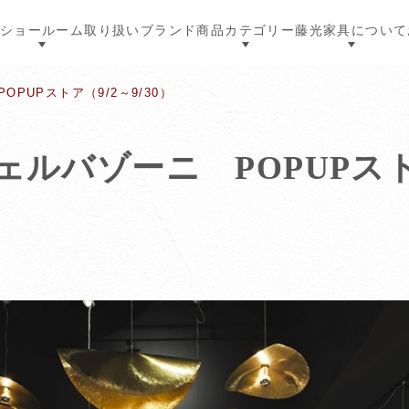
ショールーム
取り扱いブランド
商品カテゴリー
藤光家具について
OPUPストア（9/2～9/30）
ジェルバゾーニ POPUPスト