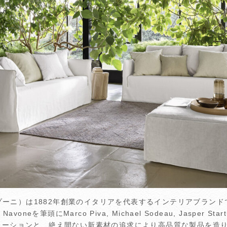
ルバゾーニ）は1882年創業のイタリアを代表するインテリアブランド
voneを筆頭にMarco Piva, Michael Sodeau, Jasper 
レーションと、絶え間ない新素材の追求により高品質な製品を造