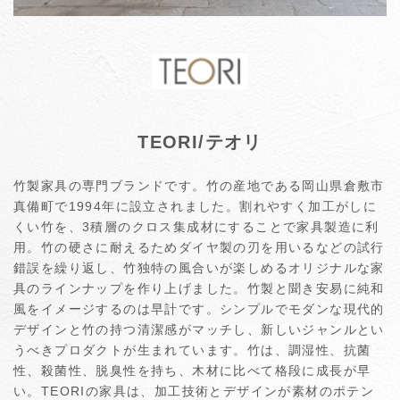
TEORI/テオリ
竹製家具の専門ブランドです。竹の産地である岡山県倉敷市
真備町で1994年に設立されました。割れやすく加工がしに
くい竹を、3積層のクロス集成材にすることで家具製造に利
用。竹の硬さに耐えるためダイヤ製の刃を用いるなどの試行
錯誤を繰り返し、竹独特の風合いが楽しめるオリジナルな家
具のラインナップを作り上げました。竹製と聞き安易に純和
風をイメージするのは早計です。シンプルでモダンな現代的
デザインと竹の持つ清潔感がマッチし、新しいジャンルとい
うべきプロダクトが生まれています。竹は、調湿性、抗菌
性、殺菌性、脱臭性を持ち、木材に比べて格段に成長が早
い。TEORIの家具は、加工技術とデザインが素材のポテン