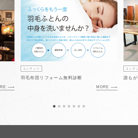
コンテンツ
コンテ
羽毛布団リフォーム無料診断
誰もが
RE
MORE