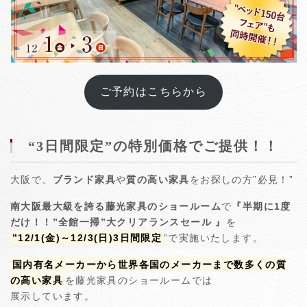
ご予約はこちらから
“3日間限定”の特別価格でご提供！！
大阪で、
ブランド家具
や
質の高い家具
をお探しの方”必見！”
南大阪最大級を誇る藤光家具のショールーム
で
『半期に1度
だけ！！”全館一掃”大クリアランスセール 』
を
”12/1(金)～12/3(日)3日間限定
”で実施いたします。
国内有名メーカーから世界各国のメーカーまで数多くの質
の高い家具
を藤光家具のショールームでは
展示しています。